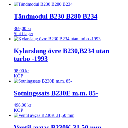
Tändmodul B230 B280 B234
369,00
kr
Slut i lager
Kylarslang övre B230,B234 utan
turbo -1993
98,00
kr
KÖP
Sotningssats B230E m.m. 85-
498,00
kr
KÖP
Ventil avgas B230K 31,50 mm