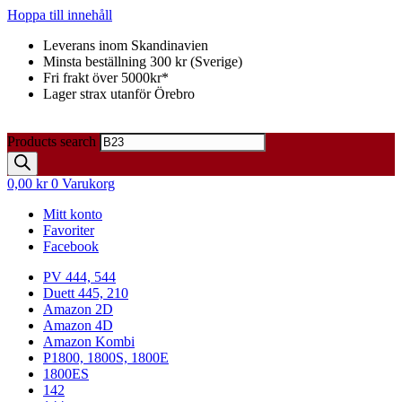
Hoppa till innehåll
Leverans inom Skandinavien
Minsta beställning 300 kr (Sverige)
Fri frakt över 5000kr*
Lager strax utanför Örebro
Products search
0,00
kr
0
Varukorg
Mitt konto
Favoriter
Facebook
PV 444, 544
Duett 445, 210
Amazon 2D
Amazon 4D
Amazon Kombi
P1800, 1800S, 1800E
1800ES
142