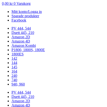
0,00
kr
0
Varukorg
Mitt konto/Logga in
Sparade produkter
Facebook
PV 444, 544
Duett 445, 210
Amazon 2D
Amazon 4D
Amazon Kombi
P1800, 1800S, 1800E
1800ES
142
144
145
164
240
740
940, 960
PV 444, 544
Duett 445, 210
Amazon 2D
Amazon 4D