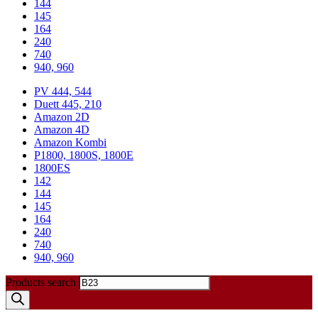
144
145
164
240
740
940, 960
PV 444, 544
Duett 445, 210
Amazon 2D
Amazon 4D
Amazon Kombi
P1800, 1800S, 1800E
1800ES
142
144
145
164
240
740
940, 960
Products search