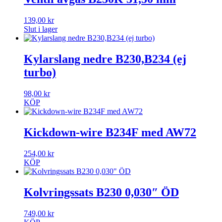
139,00
kr
Slut i lager
Kylarslang nedre B230,B234 (ej
turbo)
98,00
kr
KÖP
Kickdown-wire B234F med AW72
254,00
kr
KÖP
Kolvringssats B230 0,030″ ÖD
749,00
kr