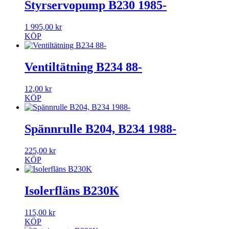
Styrservopump B230 1985-
1 995,00
kr
KÖP
Ventiltätning B234 88-
12,00
kr
KÖP
Spännrulle B204, B234 1988-
225,00
kr
KÖP
Isolerfläns B230K
115,00
kr
KÖP