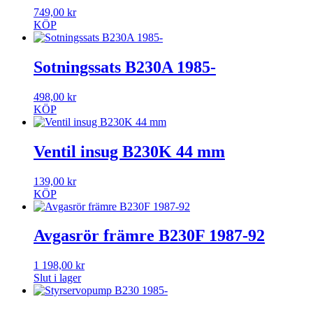
749,00
kr
KÖP
Sotningssats B230A 1985-
498,00
kr
KÖP
Ventil insug B230K 44 mm
139,00
kr
KÖP
Avgasrör främre B230F 1987-92
1 198,00
kr
Slut i lager