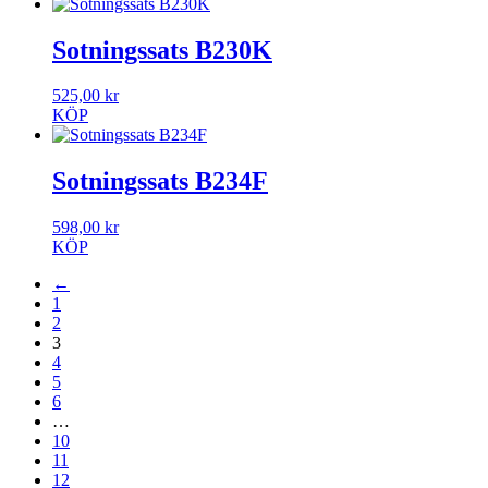
Sotningssats B230K
525,00
kr
KÖP
Sotningssats B234F
598,00
kr
KÖP
←
1
2
3
4
5
6
…
10
11
12