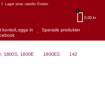
Lager strax utanför Örebro
0
0,00
kr
tt konto/Logga in
Sparade produkter
cebook
, 1800S, 1800E
1800ES
142
144