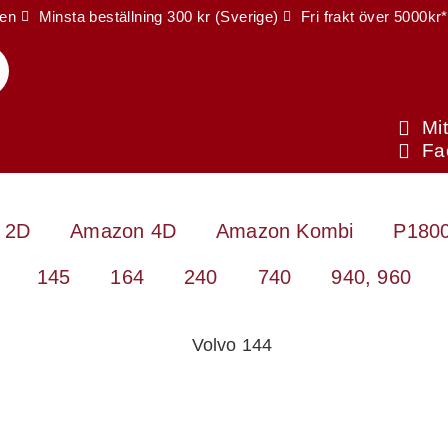
ien
Minsta beställning 300 kr (Sverige)
Fri frakt över 5000kr*
Mi
Fa
 2D
Amazon 4D
Amazon Kombi
P1800
145
164
240
740
940, 960