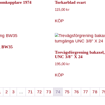
romkopplare 1974
Torkarblad svart
115,00
kr
KÖP
g BW35
Trevägsförgrening bakaxel
UNC 3/8″ X 24
195,00
kr
KÖP
1
2
3
…
71
72
73
74
75
76
77
78
7