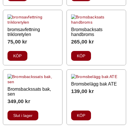
bromsavfettning
Bromsbacksats
trikloretylen
handbroms
75,00
kr
265,00
kr
KÖP
KÖP
Bromsbelägg bak ATE
Bromsbackssats bak,
139,00
kr
sen
349,00
kr
Slut i lager
KÖP