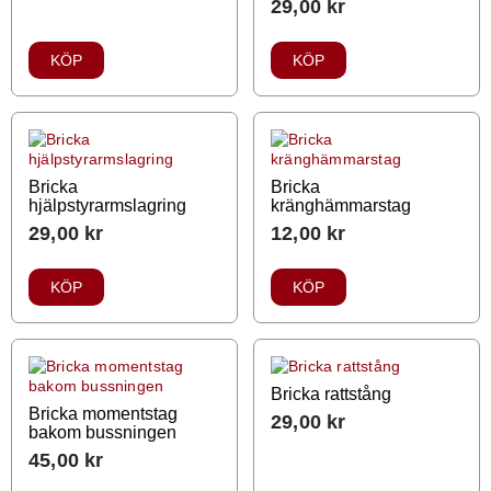
29,00
kr
KÖP
KÖP
Bricka
Bricka
hjälpstyrarmslagring
kränghämmarstag
29,00
kr
12,00
kr
KÖP
KÖP
Bricka rattstång
Bricka momentstag
29,00
kr
bakom bussningen
45,00
kr