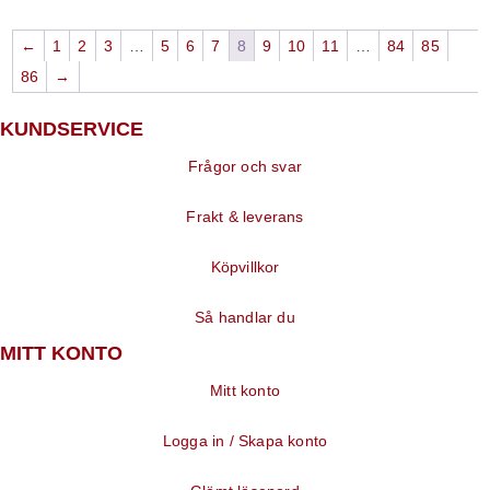
←
1
2
3
…
5
6
7
8
9
10
11
…
84
85
86
→
KUNDSERVICE
Frågor och svar
Frakt & leverans
Köpvillkor
Så handlar du
MITT KONTO
Mitt konto
Logga in / Skapa konto