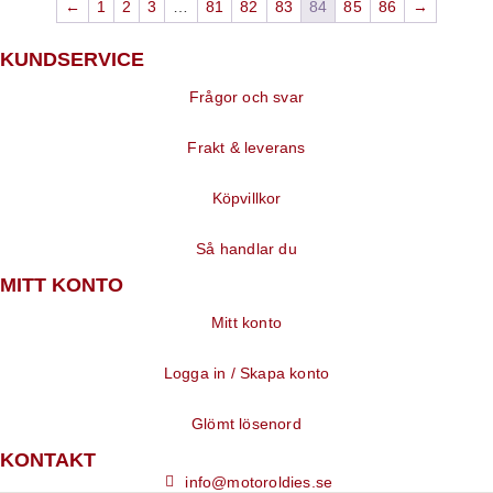
←
1
2
3
…
81
82
83
84
85
86
→
KUNDSERVICE
Frågor och svar
Frakt & leverans
Köpvillkor
Så handlar du
MITT KONTO
Mitt konto
Logga in / Skapa konto
Glömt lösenord
KONTAKT
info@motoroldies.se