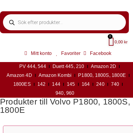
0
0,00
kr
Mitt konto
Favoriter
Facebook
PV 444, 544
Duett 445, 210
Amazon 2D
Amazon 4D
Amazon Kombi
P1800, 1800S, 1800E
1800ES
142
144
145
164
240
740
940, 960
Produkter till Volvo P1800, 1800S,
1800E