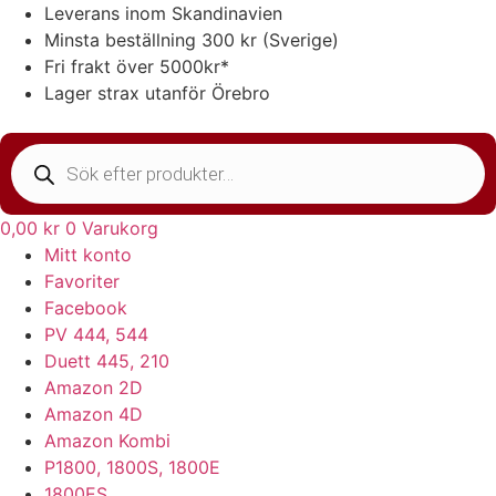
Hoppa
Leverans inom Skandinavien
till
Minsta beställning 300 kr (Sverige)
innehåll
Fri frakt över 5000kr*
Lager strax utanför Örebro
Products
search
0,00
kr
0
Varukorg
Mitt konto
Favoriter
Facebook
PV 444, 544
Duett 445, 210
Amazon 2D
Amazon 4D
Amazon Kombi
P1800, 1800S, 1800E
1800ES