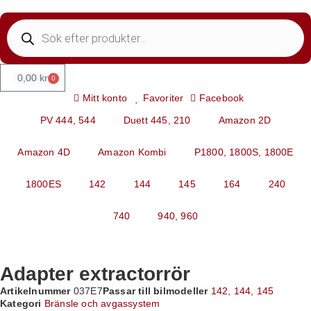
0,00
kr
0
Mitt konto
Favoriter
Facebook
PV 444, 544
Duett 445, 210
Amazon 2D
Amazon 4D
Amazon Kombi
P1800, 1800S, 1800E
1800ES
142
144
145
164
240
740
940, 960
Adapter extractorrör
Artikelnummer
037E7
Passar till bilmodeller
142
,
144
,
145
Kategori
Bränsle och avgassystem