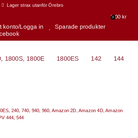
Lager strax utanför Örebro
0,00
kr
0
tt konto/Logga in
Sparade produkter
cebook
, 1800S, 1800E
1800ES
142
144
00ES
,
240
,
740
,
940, 960
,
Amazon 2D
,
Amazon 4D
,
Amazon
PV 444, 544