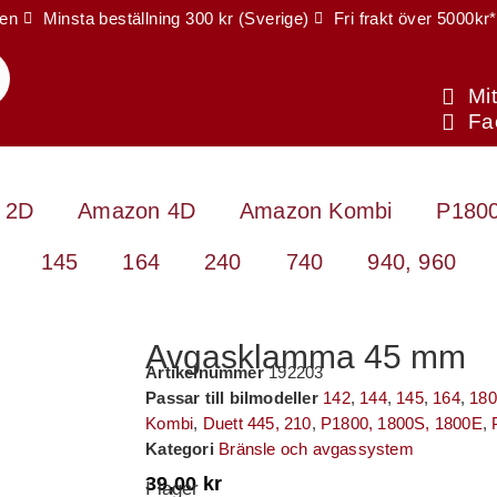
ien
Minsta beställning 300 kr (Sverige)
Fri frakt över 5000kr*
Mi
Fa
 2D
Amazon 4D
Amazon Kombi
P1800
145
164
240
740
940, 960
Avgasklamma 45 mm
Artikelnummer
192203
Passar till bilmodeller
142
,
144
,
145
,
164
,
18
Kombi
,
Duett 445, 210
,
P1800, 1800S, 1800E
,
Kategori
Bränsle och avgassystem
39,00
kr
I lager