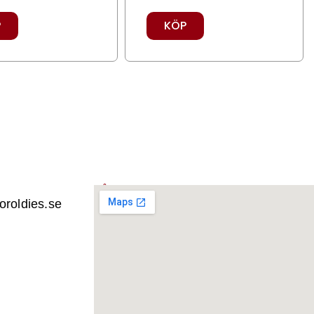
P
KÖP
VÅRT LAGER
roldies.se