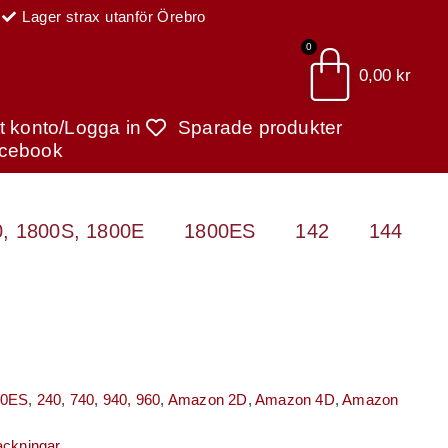
Lager strax utanför Örebro
0
0,00
kr
tt konto/Logga in
Sparade produkter
cebook
, 1800S, 1800E
1800ES
142
144
00ES
,
240
,
740
,
940, 960
,
Amazon 2D
,
Amazon 4D
,
Amazon
ackningar