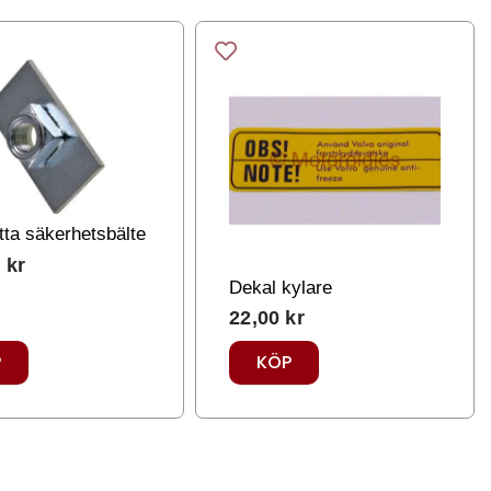
tta säkerhetsbälte
0
kr
Dekal kylare
22,00
kr
P
KÖP