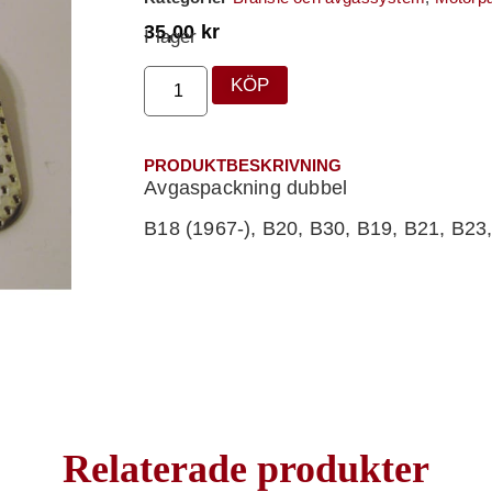
35,00
kr
I lager
KÖP
PRODUKTBESKRIVNING
Avgaspackning dubbel
B18 (1967-), B20, B30, B19, B21, B2
Relaterade produkter