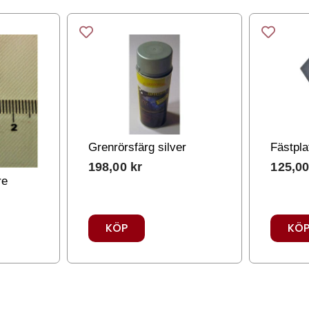
Grenrörsfärg silver
Fästpla
198,00
kr
125,0
re
KÖP
KÖ