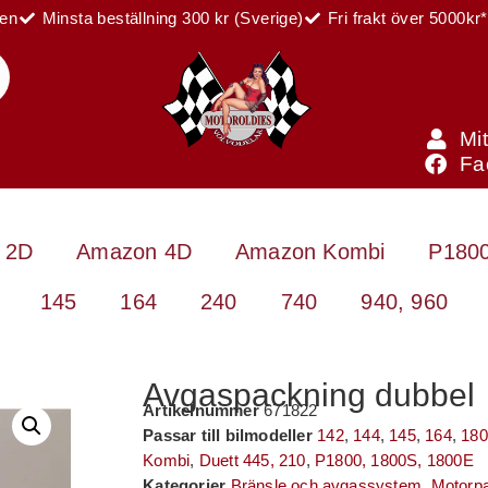
ien
Minsta beställning 300 kr (Sverige)
Fri frakt över 5000kr*
Mi
Fa
 2D
Amazon 4D
Amazon Kombi
P1800
145
164
240
740
940, 960
Avgaspackning dubbel
Artikelnummer
671822
Passar till bilmodeller
142
,
144
,
145
,
164
,
18
Kombi
,
Duett 445, 210
,
P1800, 1800S, 1800E
Kategorier
Bränsle och avgassystem
,
Motorp