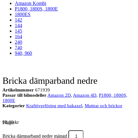
Amazon Kombi
P1800, 1800S, 1800E
1800ES
142
144
145
164
240
740
940, 960
Bricka dämparband nedre
Artikelnummer
671939
Passar till bilmodeller
Amazon 2D
,
Amazon 4D
,
P1800, 1800S,
1800E
Kategorier
Kraftöverföring med bakaxel
,
Muttrar och brickor
98,00
kr
I lager
Bricka dämparband nedre mängd