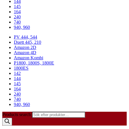
144
145
164
240
740
940, 960
PV 444, 544
Duett 445, 210
Amazon 2D
Amazon 4D
Amazon Kombi
P1800, 1800S, 1800E
1800ES
142
144
145
164
240
740
940, 960
Products search