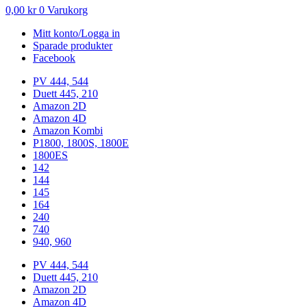
0,00
kr
0
Varukorg
Mitt konto/Logga in
Sparade produkter
Facebook
PV 444, 544
Duett 445, 210
Amazon 2D
Amazon 4D
Amazon Kombi
P1800, 1800S, 1800E
1800ES
142
144
145
164
240
740
940, 960
PV 444, 544
Duett 445, 210
Amazon 2D
Amazon 4D