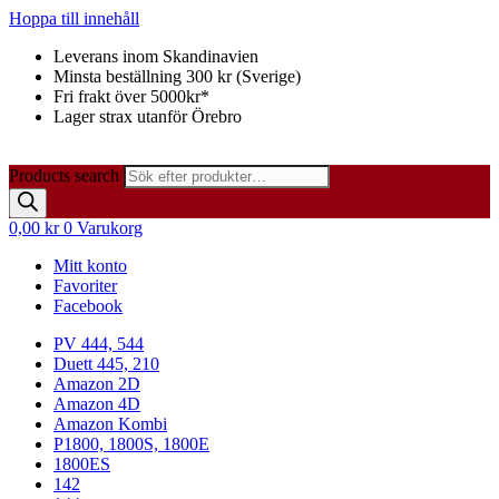
Hoppa till innehåll
Leverans inom Skandinavien
Minsta beställning 300 kr (Sverige)
Fri frakt över 5000kr*
Lager strax utanför Örebro
Products search
0,00
kr
0
Varukorg
Mitt konto
Favoriter
Facebook
PV 444, 544
Duett 445, 210
Amazon 2D
Amazon 4D
Amazon Kombi
P1800, 1800S, 1800E
1800ES
142