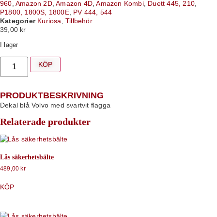
960
,
Amazon 2D
,
Amazon 4D
,
Amazon Kombi
,
Duett 445, 210
,
P1800, 1800S, 1800E
,
PV 444, 544
Kategorier
Kuriosa
,
Tillbehör
39,00
kr
I lager
KÖP
PRODUKTBESKRIVNING
Dekal blå Volvo med svartvit flagga
Relaterade produkter
Lås säkerhetsbälte
489,00
kr
KÖP