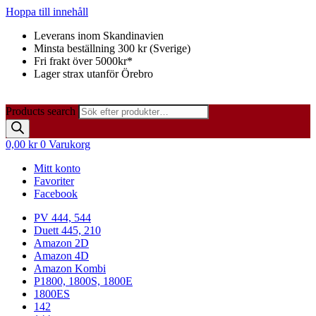
Hoppa till innehåll
Leverans inom Skandinavien
Minsta beställning 300 kr (Sverige)
Fri frakt över 5000kr*
Lager strax utanför Örebro
Products search
0,00
kr
0
Varukorg
Mitt konto
Favoriter
Facebook
PV 444, 544
Duett 445, 210
Amazon 2D
Amazon 4D
Amazon Kombi
P1800, 1800S, 1800E
1800ES
142