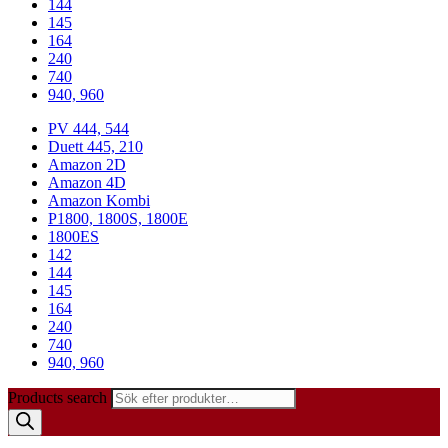
144
145
164
240
740
940, 960
PV 444, 544
Duett 445, 210
Amazon 2D
Amazon 4D
Amazon Kombi
P1800, 1800S, 1800E
1800ES
142
144
145
164
240
740
940, 960
Products search