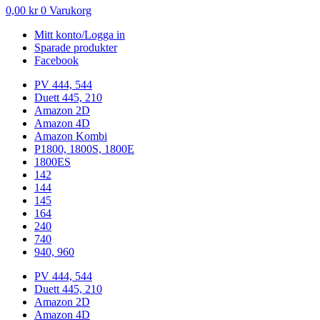
0,00
kr
0
Varukorg
Mitt konto/Logga in
Sparade produkter
Facebook
PV 444, 544
Duett 445, 210
Amazon 2D
Amazon 4D
Amazon Kombi
P1800, 1800S, 1800E
1800ES
142
144
145
164
240
740
940, 960
PV 444, 544
Duett 445, 210
Amazon 2D
Amazon 4D