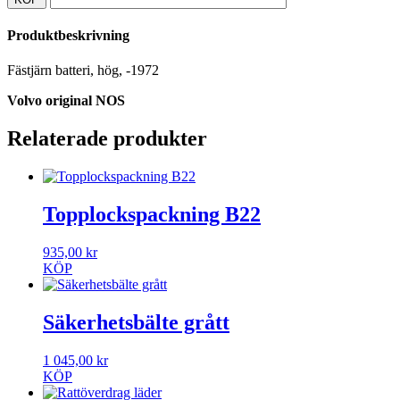
Produktbeskrivning
Fästjärn batteri, hög, -1972
Volvo original NOS
Relaterade produkter
Topplockspackning B22
935,00
kr
KÖP
Säkerhetsbälte grått
1 045,00
kr
KÖP