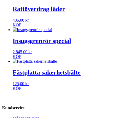
Rattöverdrag läder
435,00
kr
KÖP
Insugsgrenrör special
2 845,00
kr
KÖP
Fästplatta säkerhetsbälte
125,00
kr
KÖP
Kundservice