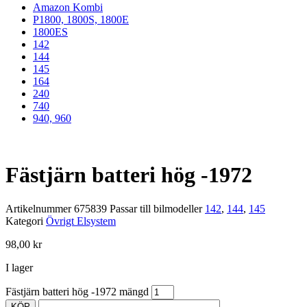
Amazon Kombi
P1800, 1800S, 1800E
1800ES
142
144
145
164
240
740
940, 960
Fästjärn batteri hög -1972
Artikelnummer
675839
Passar till bilmodeller
142
,
144
,
145
Kategori
Övrigt Elsystem
98,00
kr
I lager
Fästjärn batteri hög -1972 mängd
KÖP