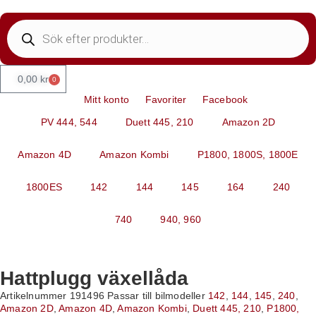
0,00
kr
0
Mitt konto
Favoriter
Facebook
PV 444, 544
Duett 445, 210
Amazon 2D
Amazon 4D
Amazon Kombi
P1800, 1800S, 1800E
1800ES
142
144
145
164
240
740
940, 960
Hattplugg växellåda
Artikelnummer
191496
Passar till bilmodeller
142
,
144
,
145
,
240
,
Amazon 2D
,
Amazon 4D
,
Amazon Kombi
,
Duett 445, 210
,
P1800,