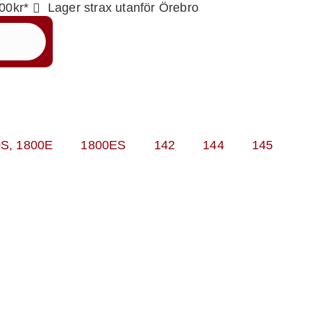
000kr*
Lager strax utanför Örebro
0S, 1800E
1800ES
142
144
145