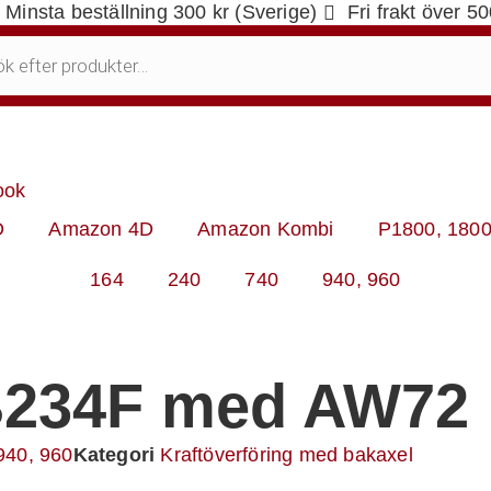
Minsta beställning 300 kr (Sverige)
Fri frakt över 5
ook
D
Amazon 4D
Amazon Kombi
P1800, 180
164
240
740
940, 960
B234F med AW72
940, 960
Kategori
Kraftöverföring med bakaxel