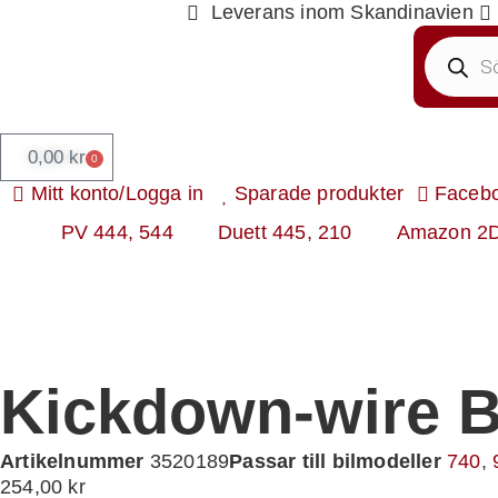
Leverans inom Skandinavien
0,00
kr
0
Mitt konto/Logga in
Sparade produkter
Faceb
PV 444, 544
Duett 445, 210
Amazon 2
Kickdown-wire 
Artikelnummer
3520189
Passar till bilmodeller
740
,
254,00
kr