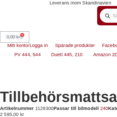
Leverans inom Skandinavien
0
0,00
kr
Mitt konto/Logga in
Sparade produkter
Faceb
PV 444, 544
Duett 445, 210
Amazon 2
Tillbehörsmattsa
Artikelnummer
1129300
Passar till bilmodell
240
Kat
2 595,00
kr