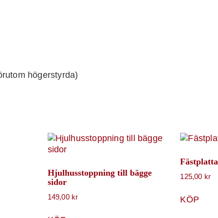
örutom högerstyrda)
Fästplatta
Hjulhusstoppning till bägge
125,00
kr
sidor
149,00
kr
KÖP