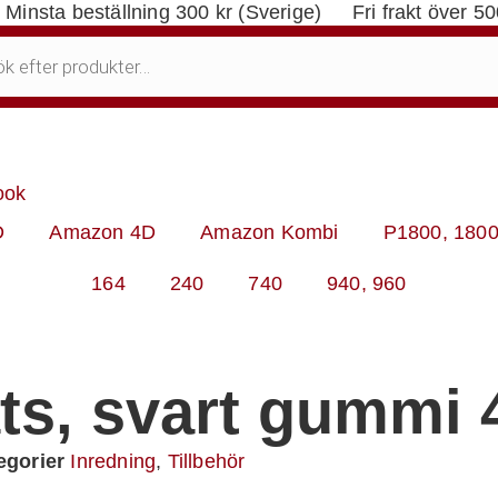
Minsta beställning 300 kr (Sverige)
Fri frakt över 5
ook
D
Amazon 4D
Amazon Kombi
P1800, 180
164
240
740
940, 960
ts, svart gummi 
egorier
Inredning
,
Tillbehör