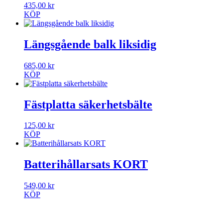
435,00
kr
KÖP
Längsgående balk liksidig
685,00
kr
KÖP
Fästplatta säkerhetsbälte
125,00
kr
KÖP
Batterihållarsats KORT
549,00
kr
KÖP