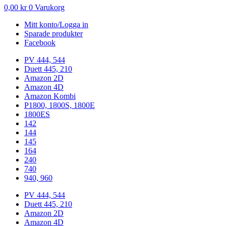
0,00
kr
0
Varukorg
Mitt konto/Logga in
Sparade produkter
Facebook
PV 444, 544
Duett 445, 210
Amazon 2D
Amazon 4D
Amazon Kombi
P1800, 1800S, 1800E
1800ES
142
144
145
164
240
740
940, 960
PV 444, 544
Duett 445, 210
Amazon 2D
Amazon 4D