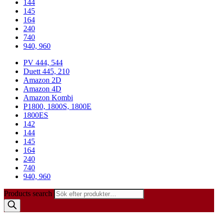
144
145
164
240
740
940, 960
PV 444, 544
Duett 445, 210
Amazon 2D
Amazon 4D
Amazon Kombi
P1800, 1800S, 1800E
1800ES
142
144
145
164
240
740
940, 960
Products search