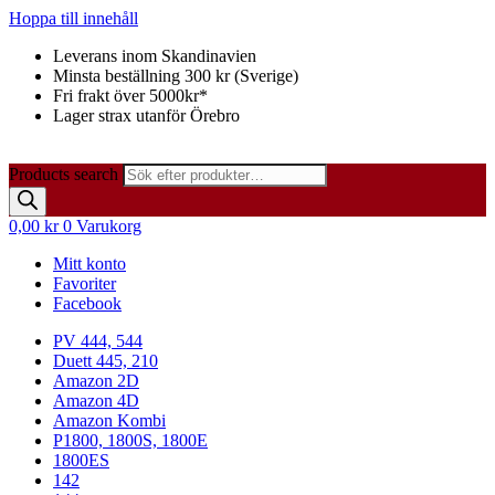
Hoppa till innehåll
Leverans inom Skandinavien
Minsta beställning 300 kr (Sverige)
Fri frakt över 5000kr*
Lager strax utanför Örebro
Products search
0,00
kr
0
Varukorg
Mitt konto
Favoriter
Facebook
PV 444, 544
Duett 445, 210
Amazon 2D
Amazon 4D
Amazon Kombi
P1800, 1800S, 1800E
1800ES
142