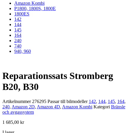
Amazon Kombi
P1800, 1800S, 1800E
1800ES
142
144
145
164
240
740
940, 960
Reparationssats Stromberg
B20, B30
Artikelnummer
276295
Passar till bilmodeller
142
,
144
,
145
,
164
,
240
,
Amazon 2D
,
Amazon 4D
,
Amazon Kombi
Kategori
Bränsle
och avgassystem
1 685,00
kr
I lager