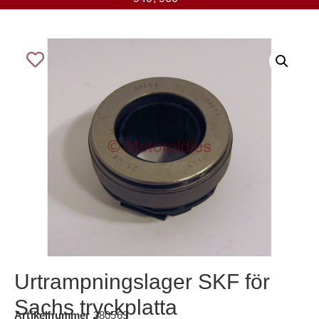
Urtrampningslager SKF för
Sachs tryckplatta
Artikelnummer
380569