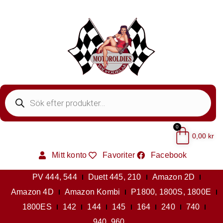
0
0,00
kr
Mitt konto
Favoriter
Facebook
PV 444, 544
Duett 445, 210
Amazon 2D
Amazon 4D
Amazon Kombi
P1800, 1800S, 1800E
1800ES
142
144
145
164
240
740
940, 960