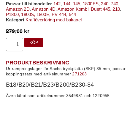
Passar till bilmodeller
142
,
144
,
145
,
1800ES
,
240
,
740
,
Amazon 2D
,
Amazon 4D
,
Amazon Kombi
,
Duett 445, 210
,
P1800, 1800S, 1800E
,
PV 444, 544
Kategori
Kraftöverföring med bakaxel
279,00
kr
I lager
KÖP
PRODUKTBESKRIVNING
Urtrampningslager för Sachs tryckplatta (SKF) 35 mm, passar
kopplingssats med artikelnummer
271263
B18/B20/B21/B23/B200/B230-84
Även känd som artikelnummer 3549881 och 1220955