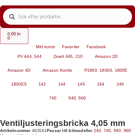
0,00
kr
0
Mitt konto
Favoriter
Facebook
PV 444, 544
Duett 445, 210
Amazon 2D
Amazon 4D
Amazon Kombi
P1800, 1800S, 1800E
1800ES
142
144
145
164
240
740
940, 960
Ventiljusteringsbricka 4,05 mm
Artikelnummer
463561
Passar till bilmodeller
240
,
740
,
940, 960