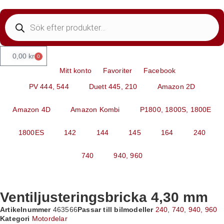
0,00
kr
0
Mitt konto
Favoriter
Facebook
PV 444, 544
Duett 445, 210
Amazon 2D
Amazon 4D
Amazon Kombi
P1800, 1800S, 1800E
1800ES
142
144
145
164
240
740
940, 960
Ventiljusteringsbricka 4,30 mm
Artikelnummer
463566
Passar till bilmodeller
240
,
740
,
940, 960
Kategori
Motordelar