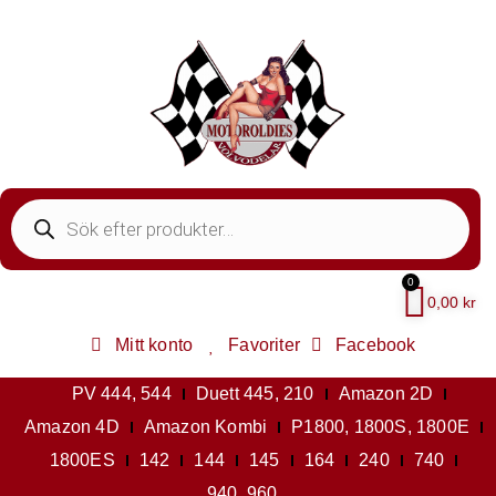
0
0,00
kr
Mitt konto
Favoriter
Facebook
PV 444, 544
Duett 445, 210
Amazon 2D
Amazon 4D
Amazon Kombi
P1800, 1800S, 1800E
1800ES
142
144
145
164
240
740
940, 960