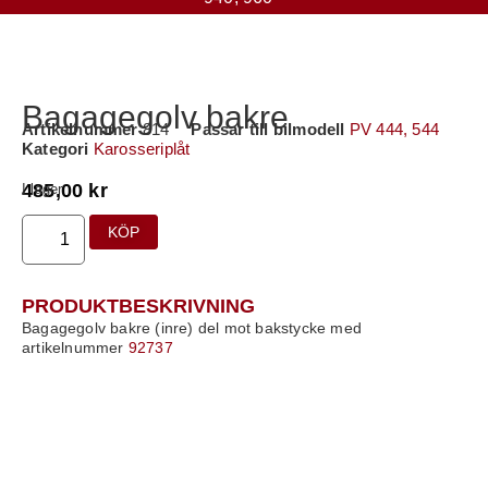
Bagagegolv bakre
Artikelnummer
814
Passar till bilmodell
PV 444, 544
Kategori
Karosseriplåt
485,00
kr
I lager
KÖP
PRODUKTBESKRIVNING
Bagagegolv bakre (inre) del mot bakstycke med
artikelnummer
92737