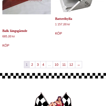
Batterihylla
1 157,00
kr
Balk längsgående
KÖP
685,00
kr
KÖP
1
2
3
4
…
10
11
12
→