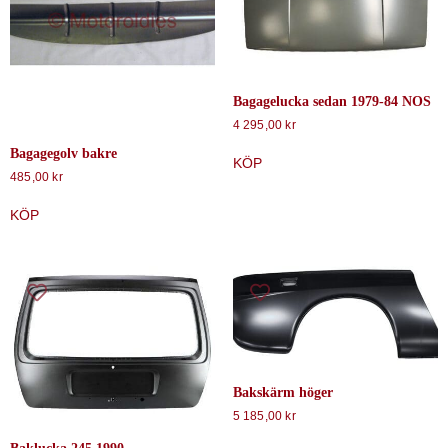
Bagagelucka sedan 1979-84 NOS
4 295,00
kr
Bagagegolv bakre
KÖP
485,00
kr
KÖP
Bakskärm höger
5 185,00
kr