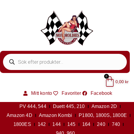
0
0,00
kr
Mitt konto
Favoriter
Facebook
PV 444, 544
Duett 445, 210
Amazon 2D
Amazon 4D
Amazon Kombi
P1800, 1800S, 1800E
1800ES
142
144
145
164
240
740
940, 960